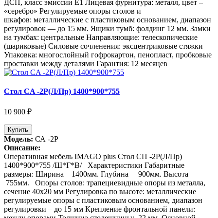
ДСП, класс эмиссии Е1 Лицевая фурнитура: металл, цвет –
«серебро» Регулируемые опоры столов и
шкафов: металлические с пластиковым основанием, диапазон
регулировок — до 15 мм. Ящики тумб: фолдинг 12 мм. Замки
на тумбах: центральные Направляющие: телескопические
(шариковые) Силовые сочленения: эксцентриковые стяжки
Упаковка: многослойный гофрокартон, пенопласт, пробковые
проставки между деталями Гарантия: 12 месяцев
Стол СA -2P(Л/Пр) 1400*900*755
10 900 ₽
Купить
Модель:
СА -2P
Описание:
Оперативная мебель IMAGO plus Стол СП -2P(Л/Пр)
1400*900*755 /Ш*Г*В/ Характеристики Габаритные
размеры: Ширина 1400мм. Глубина 900мм. Высота
755мм. Опоры столов: трапециевидные опоры из металла,
сечение 40х20 мм Регулировка по высоте: металлические
регулируемые опоры с пластиковым основанием, диапазон
регулировки – до 15 мм Крепление фронтальной панели:
между опорами Толщина столешницы: 22 мм. Основной