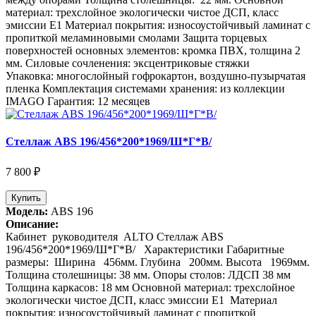
материал: трехслойное экологически чистое ДСП, класс
эмиссии Е1 Материал покрытия: износоустойчивый ламинат с
пропиткой меламиновыми смолами Защита торцевых
поверхностей основных элементов: кромка ПВХ, толщина 2
мм. Силовые сочленения: эксцентриковые стяжки
Упаковка: многослойный гофрокартон, воздушно-пузырчатая
пленка Комплектация системами хранения: из коллекции
IMAGO Гарантия: 12 месяцев
Стеллаж АВS 196/456*200*1969/Ш*Г*В/
7 800 ₽
Купить
Модель:
АВS 196
Описание:
Кабинет руководителя ALTO Стеллаж АВS
196/456*200*1969/Ш*Г*В/ Характеристики Габаритные
размеры: Ширина 456мм. Глубина 200мм. Высота 1969мм.
Толщина столешницы: 38 мм. Опоры столов: ЛДСП 38 мм
Толщина каркасов: 18 мм Основной материал: трехслойное
экологически чистое ДСП, класс эмиссии Е1 Материал
покрытия: износоустойчивый ламинат с пропиткой