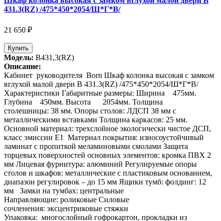
Шкаф колонка высокая с замком вглухой малой двери В
431.3(RZ) /475*450*2054/Ш*Г*В/
21 650 ₽
Купить
Модель:
В431,3(RZ)
Описание:
Кабинет руководителя Born Шкаф колонка высокая с замком
вглухой малой двери В 431.3(RZ) /475*450*2054/Ш*Г*В/
Характеристики Габаритные размеры: Ширина 475мм.
Глубина 450мм. Высота 2054мм. Толщина
столешницы: 38 мм. Опоры столов: ЛДСП 38 мм с
металлическими вставками Толщина каркасов: 25 мм.
Основной материал: трехслойное экологически чистое ДСП,
класс эмиссии Е1 Материал покрытия: износоустойчивый
ламинат с пропиткой меламиновыми смолами Защита
торцевых поверхностей основных элементов: кромка ПВХ 2
мм Лицевая фурнитура: алюминий Регулируемые опоры
столов и шкафов: металлические с пластиковым основанием,
диапазон регулировок – до 15 мм Ящики тумб: фолдинг: 12
мм Замки на тумбах: центральные
Направляющие: роликовые Силовые
сочленения: эксцентриковые стяжки
Упаковка: многослойный гофрокартон, прокладки из