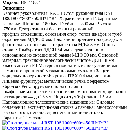
Модель:
RST 188.1
Описание:
Кабинет руководителя RAUT Стол руководителя RST
188/1800*800*750/Ш*Г*В/ Характеристики Габаритные
размеры: Ширина 1800мм. Глубина 800мм. Высота
750мм. Декоративный бесшовный рамочный
профиль столешниц, основания опор, топов шкафов и тумб —
окрашенная МДФ 30 мм. Накладной орнамент на фасадах и
фронтальных панелях — окрашенная МДФ 8 мм. Опоры
столов: Тамбурат из ЛДСП 54 мм. с декоративным
основанием из окрашенной рамки МДФ 30 мм. Основной
материал: трехслойное экологически чистое ДСП 18 мм.,
класс эмиссии Е1 Материал покрытия: износоустойчивый
ламинат с пропиткой меламиновыми смолами Защита
торцевых поверхностей: кромка ПВХ 0,4 мм, меламин
Лицевая фурнитура: металлическая ручка с эффектом
«бронза» Регулируемые опоры столов и
шкафов: металлические с пластиковым основанием, диапазон
регулировок — до 15 мм. Ящики тумб: фолдинг 12 мм.
Направляющие: телескопические (шариковые) Силовые
сочленения: эксцентриковая стяжка Упаковка: многослойный
гофрокартон, пенопласт, вспененный полиэтилен.
Гарантия: 12 месяцев