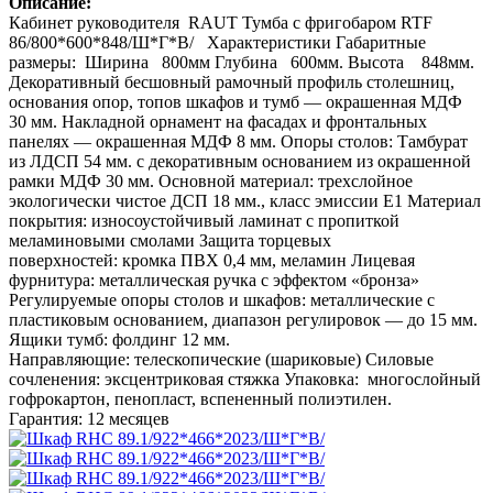
Описание:
Кабинет руководителя RAUT Тумба с фригобаром RTF
86/800*600*848/Ш*Г*В/ Характеристики Габаритные
размеры: Ширина 800мм Глубина 600мм. Высота 848мм.
Декоративный бесшовный рамочный профиль столешниц,
основания опор, топов шкафов и тумб — окрашенная МДФ
30 мм. Накладной орнамент на фасадах и фронтальных
панелях — окрашенная МДФ 8 мм. Опоры столов: Тамбурат
из ЛДСП 54 мм. с декоративным основанием из окрашенной
рамки МДФ 30 мм. Основной материал: трехслойное
экологически чистое ДСП 18 мм., класс эмиссии Е1 Материал
покрытия: износоустойчивый ламинат с пропиткой
меламиновыми смолами Защита торцевых
поверхностей: кромка ПВХ 0,4 мм, меламин Лицевая
фурнитура: металлическая ручка с эффектом «бронза»
Регулируемые опоры столов и шкафов: металлические с
пластиковым основанием, диапазон регулировок — до 15 мм.
Ящики тумб: фолдинг 12 мм.
Направляющие: телескопические (шариковые) Силовые
сочленения: эксцентриковая стяжка Упаковка: многослойный
гофрокартон, пенопласт, вспененный полиэтилен.
Гарантия: 12 месяцев