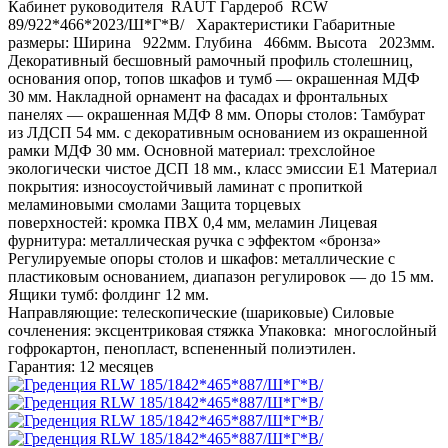
Кабинет руководителя RAUT Гардероб RCW
89/922*466*2023/Ш*Г*В/ Характеристики Габаритные
размеры: Ширина 922мм. Глубина 466мм. Высота 2023мм.
Декоративный бесшовный рамочный профиль столешниц,
основания опор, топов шкафов и тумб — окрашенная МДФ
30 мм. Накладной орнамент на фасадах и фронтальных
панелях — окрашенная МДФ 8 мм. Опоры столов: Тамбурат
из ЛДСП 54 мм. с декоративным основанием из окрашенной
рамки МДФ 30 мм. Основной материал: трехслойное
экологически чистое ДСП 18 мм., класс эмиссии Е1 Материал
покрытия: износоустойчивый ламинат с пропиткой
меламиновыми смолами Защита торцевых
поверхностей: кромка ПВХ 0,4 мм, меламин Лицевая
фурнитура: металлическая ручка с эффектом «бронза»
Регулируемые опоры столов и шкафов: металлические с
пластиковым основанием, диапазон регулировок — до 15 мм.
Ящики тумб: фолдинг 12 мм.
Направляющие: телескопические (шариковые) Силовые
сочленения: эксцентриковая стяжка Упаковка: многослойный
гофрокартон, пенопласт, вспененный полиэтилен.
Гарантия: 12 месяцев