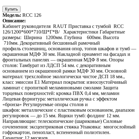
Купить
Модель:
RCC 126
Описание:
Кабинет руководителя RAUT Приставка с тумбой RCC
126/1200*600*710/Ш*Г*В/ Характеристики Габаритные
размеры: Ширина 1200мм. Глубина 600мм. Высота
710мм. Декоративный бесшовный рамочный
профиль столешниц, основания опор, топов шкафов и тумб —
окрашенная МДФ 30 мм. Накладной орнамент на фасадах и
фронтальных панелях — окрашенная МДФ 8 мм. Опоры
столов: Тамбурат из ЛДСП 54 мм. с декоративным
основанием из окрашенной рамки МДФ 30 мм. Основной
материал: трехслойное экологически чистое ДСП 18 мм.,
класс эмиссии Е1 Материал покрытия: износоустойчивый
ламинат с пропиткой меламиновыми смолами Защита
торцевых поверхностей: кромка ПВХ 0,4 мм, меламин
Лицевая фурнитура: металлическая ручка с эффектом
«бронза» Регулируемые опоры столов и
шкафов: металлические с пластиковым основанием, диапазон
регулировок — до 15 мм. Ящики тумб: фолдинг 12 мм.
Направляющие: телескопические (шариковые) Силовые
сочленения: эксцентриковая стяжка Упаковка: многослойный
гофрокартон, пенопласт, вспененный полиэтилен.
Гарантия: 12 месяцев