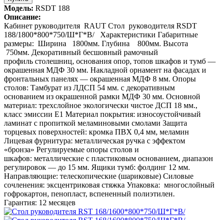
Модель:
RSDT 188
Описание:
Кабинет руководителя RAUT Стол руководителя RSDT
188/1800*800*750/Ш*Г*В/ Характеристики Габаритные
размеры: Ширина 1800мм. Глубина 800мм. Высота
750мм. Декоративный бесшовный рамочный
профиль столешниц, основания опор, топов шкафов и тумб —
окрашенная МДФ 30 мм. Накладной орнамент на фасадах и
фронтальных панелях — окрашенная МДФ 8 мм. Опоры
столов: Тамбурат из ЛДСП 54 мм. с декоративным
основанием из окрашенной рамки МДФ 30 мм. Основной
материал: трехслойное экологически чистое ДСП 18 мм.,
класс эмиссии Е1 Материал покрытия: износоустойчивый
ламинат с пропиткой меламиновыми смолами Защита
торцевых поверхностей: кромка ПВХ 0,4 мм, меламин
Лицевая фурнитура: металлическая ручка с эффектом
«бронза» Регулируемые опоры столов и
шкафов: металлические с пластиковым основанием, диапазон
регулировок — до 15 мм. Ящики тумб: фолдинг 12 мм.
Направляющие: телескопические (шариковые) Силовые
сочленения: эксцентриковая стяжка Упаковка: многослойный
гофрокартон, пенопласт, вспененный полиэтилен.
Гарантия: 12 месяцев