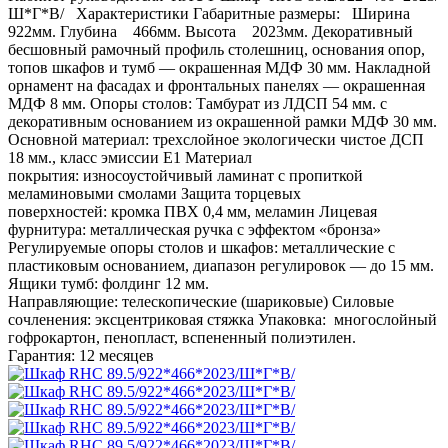
Ш*Г*В/ Характеристики Габаритные размеры: Ширина
922мм. Глубина 466мм. Высота 2023мм. Декоративный
бесшовный рамочный профиль столешниц, основания опор,
топов шкафов и тумб — окрашенная МДФ 30 мм. Накладной
орнамент на фасадах и фронтальных панелях — окрашенная
МДФ 8 мм. Опоры столов: Тамбурат из ЛДСП 54 мм. с
декоративным основанием из окрашенной рамки МДФ 30 мм.
Основной материал: трехслойное экологически чистое ДСП
18 мм., класс эмиссии Е1 Материал
покрытия: износоустойчивый ламинат с пропиткой
меламиновыми смолами Защита торцевых
поверхностей: кромка ПВХ 0,4 мм, меламин Лицевая
фурнитура: металлическая ручка с эффектом «бронза»
Регулируемые опоры столов и шкафов: металлические с
пластиковым основанием, диапазон регулировок — до 15 мм.
Ящики тумб: фолдинг 12 мм.
Направляющие: телескопические (шариковые) Силовые
сочленения: эксцентриковая стяжка Упаковка: многослойный
гофрокартон, пенопласт, вспененный полиэтилен.
Гарантия: 12 месяцев