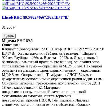
Шкаф RHC 89.5/922*466*2023/Ш*Г*В/
31 200 ₽
Купить
Модель:
RHC 89.5
Описание:
Кабинет руководителя RAUT Шкаф RHC 89.5/922*466*2023/
Ш*Г*В/ Характеристики Габаритные размеры: Ширина
922мм. Глубина 466мм. Высота 2023мм. Декоративный
бесшовный рамочный профиль столешниц, основания опор,
топов шкафов и тумб — окрашенная МДФ 30 мм. Накладной
орнамент на фасадах и фронтальных панелях — окрашенная
МДФ 8 мм. Опоры столов: Тамбурат из ЛДСП 54 мм. с
декоративным основанием из окрашенной рамки МДФ 30 мм.
Основной материал: трехслойное экологически чистое ДСП
18 мм., класс эмиссии Е1 Материал
покрытия: износоустойчивый ламинат с пропиткой
меламиновыми смолами Защита торцевых
поверхностей: кромка ПВХ 0,4 мм, меламин Лицевая
фурнитура: металлическая ручка с эффектом «бронза»