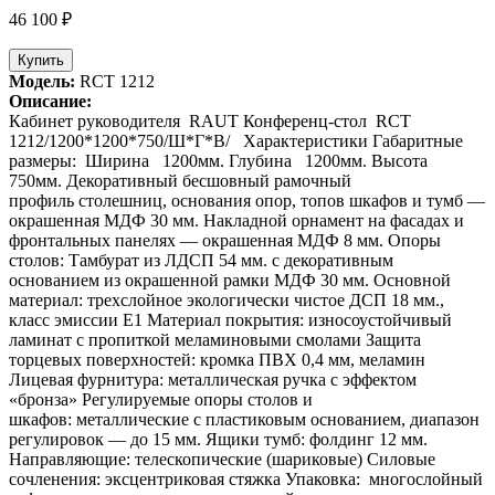
46 100 ₽
Купить
Модель:
RCT 1212
Описание:
Кабинет руководителя RAUT Конференц-стол RCT
1212/1200*1200*750/Ш*Г*В/ Характеристики Габаритные
размеры: Ширина 1200мм. Глубина 1200мм. Высота
750мм. Декоративный бесшовный рамочный
профиль столешниц, основания опор, топов шкафов и тумб —
окрашенная МДФ 30 мм. Накладной орнамент на фасадах и
фронтальных панелях — окрашенная МДФ 8 мм. Опоры
столов: Тамбурат из ЛДСП 54 мм. с декоративным
основанием из окрашенной рамки МДФ 30 мм. Основной
материал: трехслойное экологически чистое ДСП 18 мм.,
класс эмиссии Е1 Материал покрытия: износоустойчивый
ламинат с пропиткой меламиновыми смолами Защита
торцевых поверхностей: кромка ПВХ 0,4 мм, меламин
Лицевая фурнитура: металлическая ручка с эффектом
«бронза» Регулируемые опоры столов и
шкафов: металлические с пластиковым основанием, диапазон
регулировок — до 15 мм. Ящики тумб: фолдинг 12 мм.
Направляющие: телескопические (шариковые) Силовые
сочленения: эксцентриковая стяжка Упаковка: многослойный