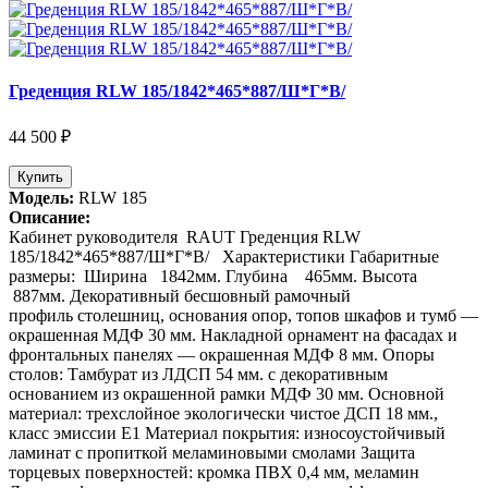
Греденция RLW 185/1842*465*887/Ш*Г*В/
44 500 ₽
Купить
Модель:
RLW 185
Описание:
Кабинет руководителя RAUT Греденция RLW
185/1842*465*887/Ш*Г*В/ Характеристики Габаритные
размеры: Ширина 1842мм. Глубина 465мм. Высота
887мм. Декоративный бесшовный рамочный
профиль столешниц, основания опор, топов шкафов и тумб —
окрашенная МДФ 30 мм. Накладной орнамент на фасадах и
фронтальных панелях — окрашенная МДФ 8 мм. Опоры
столов: Тамбурат из ЛДСП 54 мм. с декоративным
основанием из окрашенной рамки МДФ 30 мм. Основной
материал: трехслойное экологически чистое ДСП 18 мм.,
класс эмиссии Е1 Материал покрытия: износоустойчивый
ламинат с пропиткой меламиновыми смолами Защита
торцевых поверхностей: кромка ПВХ 0,4 мм, меламин