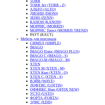
TORR
TORR Зет (TORR - Z)
АЛЬТО (ALTO)
ДИОНИ (DIONI)
ЗЕНН (ZENN)
КАНОН (KANON)
МОРРИС (MORRIS)
МОРРИС Тренд (MORRIS TREND)
РАУТ (RAUT)
Мебель для персонала
СИМПЛ (SIMPLE)
IMAGO
IMAGO Плюс (IMAGO PLUS)
IMAGO С (IMAGO - S)
IMAGO-M (IMAGO - M)
XTEN
XTEN M (XTEN - M)
XTEN Кью (XTEN - Q)
XTEN С (XTEN - S)
ВЭЙВ (WAVE)
ЛОФТИС (LOFTIS)
ОФФИКС Нью (OFFIX NEW)
УСТО (USTO)
ФОРТА (FORTA)
ЭДИС (EDIS)