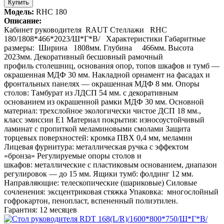
Купить
Модель:
RHC 180
Описание:
Кабинет руководителя RAUT Стеллажи RHC
180/1808*466*2023/Ш*Г*В/ Характеристики Габаритные
размеры: Ширина 1808мм. Глубина 466мм. Высота
2023мм. Декоративный бесшовный рамочный
профиль столешниц, основания опор, топов шкафов и тумб —
окрашенная МДФ 30 мм. Накладной орнамент на фасадах и
фронтальных панелях — окрашенная МДФ 8 мм. Опоры
столов: Тамбурат из ЛДСП 54 мм. с декоративным
основанием из окрашенной рамки МДФ 30 мм. Основной
материал: трехслойное экологически чистое ДСП 18 мм.,
класс эмиссии Е1 Материал покрытия: износоустойчивый
ламинат с пропиткой меламиновыми смолами Защита
торцевых поверхностей: кромка ПВХ 0,4 мм, меламин
Лицевая фурнитура: металлическая ручка с эффектом
«бронза» Регулируемые опоры столов и
шкафов: металлические с пластиковым основанием, диапазон
регулировок — до 15 мм. Ящики тумб: фолдинг 12 мм.
Направляющие: телескопические (шариковые) Силовые
сочленения: эксцентриковая стяжка Упаковка: многослойный
гофрокартон, пенопласт, вспененный полиэтилен.
Гарантия: 12 месяцев