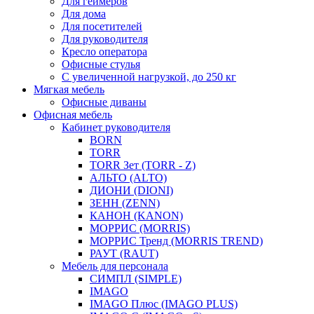
Для геймеров
Для дома
Для посетителей
Для руководителя
Кресло оператора
Офисные стулья
С увеличенной нагрузкой, до 250 кг
Мягкая мебель
Офисные диваны
Офисная мебель
Кабинет руководителя
BORN
TORR
TORR Зет (TORR - Z)
АЛЬТО (ALTO)
ДИОНИ (DIONI)
ЗЕНН (ZENN)
КАНОН (KANON)
МОРРИС (MORRIS)
МОРРИС Тренд (MORRIS TREND)
РАУТ (RAUT)
Мебель для персонала
СИМПЛ (SIMPLE)
IMAGO
IMAGO Плюс (IMAGO PLUS)