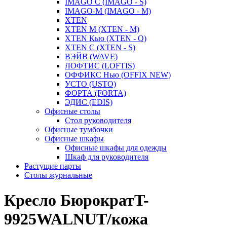
IMAGO С (IMAGO - S)
IMAGO-M (IMAGO - M)
XTEN
XTEN M (XTEN - M)
XTEN Кью (XTEN - Q)
XTEN С (XTEN - S)
ВЭЙВ (WAVE)
ЛОФТИС (LOFTIS)
ОФФИКС Нью (OFFIX NEW)
УСТО (USTO)
ФОРТА (FORTA)
ЭДИС (EDIS)
Офисные столы
Стол руководителя
Офисные тумбочки
Офисные шкафы
Офисные шкафы для одежды
Шкаф для руководителя
Растущие парты
Столы журнальные
Кресло БюрократT-
9925WALNUT/кожа