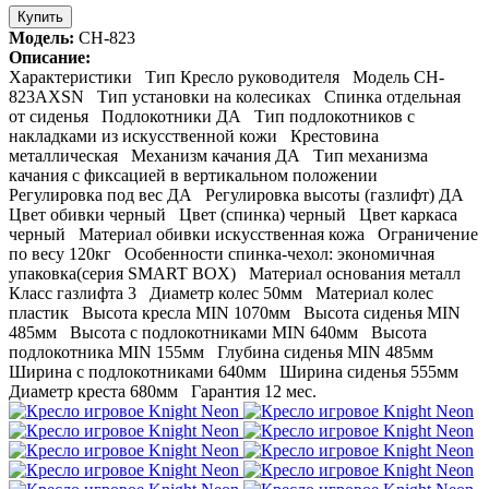
Купить
Модель:
CH-823
Описание:
Характеристики Тип Кресло руководителя Модель CH-
823AXSN Тип установки на колесиках Спинка отдельная
от сиденья Подлокотники ДА Тип подлокотников с
накладками из искусственной кожи Крестовина
металлическая Механизм качания ДА Тип механизма
качания с фиксацией в вертикальном положении
Регулировка под вес ДА Регулировка высоты (газлифт) ДА
Цвет обивки черный Цвет (спинка) черный Цвет каркаса
черный Материал обивки искусственная кожа Ограничение
по весу 120кг Особенности спинка-чехол: экономичная
упаковка(серия SMART BOX) Материал основания металл
Класс газлифта 3 Диаметр колес 50мм Материал колес
пластик Высота кресла MIN 1070мм Высота сиденья MIN
485мм Высота с подлокотниками MIN 640мм Высота
подлокотника MIN 155мм Глубина сиденья MIN 485мм
Ширина с подлокотниками 640мм Ширина сиденья 555мм
Диаметр креста 680мм Гарантия 12 мес.