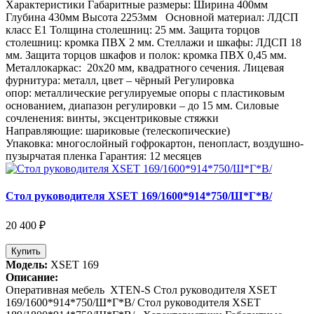
Характеристики Габаритные размеры: Ширина 400мм
Глубина 430мм Высота 2253мм Основной материал: ЛДСП
класс Е1 Толщина столешниц: 25 мм. Защита торцов
столешниц: кромка ПВХ 2 мм. Стеллажи и шкафы: ЛДСП 18
мм. Защита торцов шкафов и полок: кромка ПВХ 0,45 мм.
Металлокаркас: 20х20 мм, квадратного сечения. Лицевая
фурнитура: металл, цвет – чёрный Регулировка
опор: металлические регулируемые опоры с пластиковым
основанием, диапазон регулировки – до 15 мм. Силовые
сочленения: винты, эксцентриковые стяжки
Направляющие: шариковые (телескопические)
Упаковка: многослойный гофрокартон, пенопласт, воздушно-
пузырчатая пленка Гарантия: 12 месяцев
Стол руководителя XSET 169/1600*914*750/Ш*Г*В/
20 400 ₽
Купить
Модель:
XSET 169
Описание:
Оперативная мебель XTEN-S Стол руководителя XSET
169/1600*914*750/Ш*Г*В/ Стол руководителя XSET