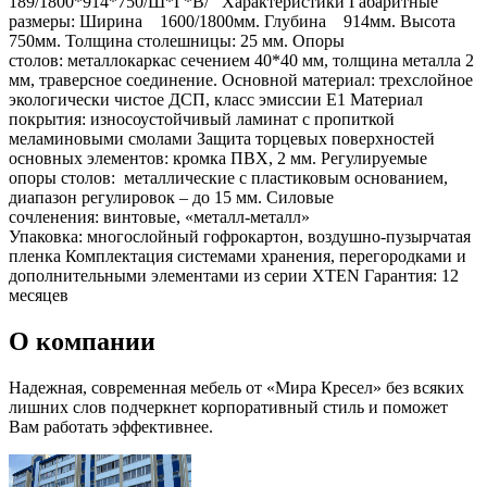
189/1800*914*750/Ш*Г*В/ Характеристики Габаритные
размеры: Ширина 1600/1800мм. Глубина 914мм. Высота
750мм. Толщина столешницы: 25 мм. Опоры
столов: металлокаркас сечением 40*40 мм, толщина металла 2
мм, траверсное соединение. Основной материал: трехслойное
экологически чистое ДСП, класс эмиссии Е1 Материал
покрытия: износоустойчивый ламинат с пропиткой
меламиновыми смолами Защита торцевых поверхностей
основных элементов: кромка ПВХ, 2 мм. Регулируемые
опоры столов: металлические с пластиковым основанием,
диапазон регулировок – до 15 мм. Силовые
сочленения: винтовые, «металл-металл»
Упаковка: многослойный гофрокартон, воздушно-пузырчатая
пленка Комплектация системами хранения, перегородками и
дополнительными элементами из серии XTEN Гарантия: 12
месяцев
О компании
Надежная, современная мебель от «Мира Кресел» без всяких
лишних слов подчеркнет корпоративный стиль и поможет
Вам работать эффективнее.