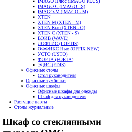
IMAGO Плюс (IMAGO PLUS)
IMAGO С (IMAGO - S)
IMAGO-M (IMAGO - M)
XTEN
XTEN M (XTEN - M)
XTEN Кью (XTEN - Q)
XTEN С (XTEN - S)
ВЭЙВ (WAVE)
ЛОФТИС (LOFTIS)
ОФФИКС Нью (OFFIX NEW)
УСТО (USTO)
ФОРТА (FORTA)
ЭДИС (EDIS)
Офисные столы
Стол руководителя
Офисные тумбочки
Офисные шкафы
Офисные шкафы для одежды
Шкаф для руководителя
Растущие парты
Столы журнальные
Шкаф со стеклянными