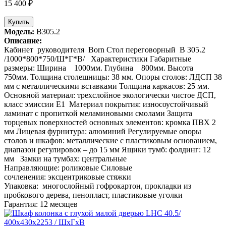
15 400 ₽
Купить
Модель:
В305.2
Описание:
Кабинет руководителя Born Стол переговорный В 305.2
/1000*800*750/Ш*Г*В/ Характеристики Габаритные
размеры: Ширина 1000мм. Глубина 800мм. Высота
750мм. Толщина столешницы: 38 мм. Опоры столов: ЛДСП 38
мм с металлическими вставками Толщина каркасов: 25 мм.
Основной материал: трехслойное экологически чистое ДСП,
класс эмиссии Е1 Материал покрытия: износоустойчивый
ламинат с пропиткой меламиновыми смолами Защита
торцевых поверхностей основных элементов: кромка ПВХ 2
мм Лицевая фурнитура: алюминий Регулируемые опоры
столов и шкафов: металлические с пластиковым основанием,
диапазон регулировок – до 15 мм Ящики тумб: фолдинг: 12
мм Замки на тумбах: центральные
Направляющие: роликовые Силовые
сочленения: эксцентриковые стяжки
Упаковка: многослойный гофрокартон, прокладки из
пробкового дерева, пенопласт, пластиковые уголки
Гарантия: 12 месяцев