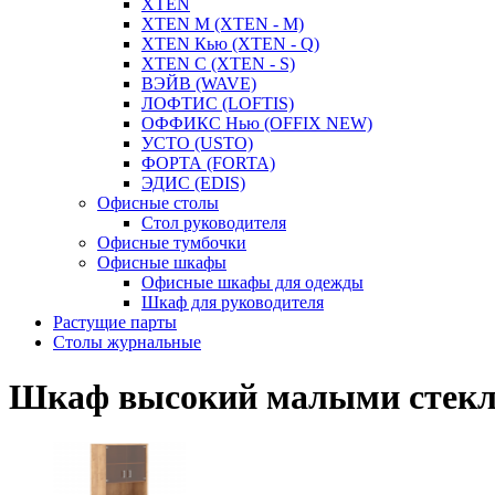
XTEN
XTEN M (XTEN - M)
XTEN Кью (XTEN - Q)
XTEN С (XTEN - S)
ВЭЙВ (WAVE)
ЛОФТИС (LOFTIS)
ОФФИКС Нью (OFFIX NEW)
УСТО (USTO)
ФОРТА (FORTA)
ЭДИС (EDIS)
Офисные столы
Стол руководителя
Офисные тумбочки
Офисные шкафы
Офисные шкафы для одежды
Шкаф для руководителя
Растущие парты
Столы журнальные
Шкаф высокий малыми стекля