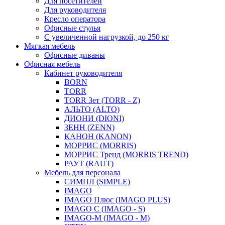
Для посетителей
Для руководителя
Кресло оператора
Офисные стулья
С увеличенной нагрузкой, до 250 кг
Мягкая мебель
Офисные диваны
Офисная мебель
Кабинет руководителя
BORN
TORR
TORR Зет (TORR - Z)
АЛЬТО (ALTO)
ДИОНИ (DIONI)
ЗЕНН (ZENN)
КАНОН (KANON)
МОРРИС (MORRIS)
МОРРИС Тренд (MORRIS TREND)
РАУТ (RAUT)
Мебель для персонала
СИМПЛ (SIMPLE)
IMAGO
IMAGO Плюс (IMAGO PLUS)
IMAGO С (IMAGO - S)
IMAGO-M (IMAGO - M)