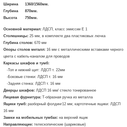
Ширина
1360/1560мм.
Глубина
870мм.
Высота
750мм.
Основной материал:
ЛДСП, класс эмиссии Е 1
Cтолешницы:
25 мм, в комплекте
два пластиковых лючка
Глубина столов:
670 мм
Опоры столов металл:
16 мм с металлическими вставками черного
цвета с кабель-каналом для проводов
Каркасы шкафов и тумб:
-Топ и нижний щит: ЛДСП т. 22мм
-Боковые стенки: ЛДСП т. 16 мм
-Задняя стенка: ЛДСП т. 16 мм
Дверцы шкафов:
ЛДСП 16 мм/ стекло тонированное
Лицевая фурнитура:
Т-образная ручка из металла
Ящики тумб:
разборный фолдинг12 мм; картотечные ящики: ЛДСП
16 мм
Замки на мобильных тумбах:
на верхний ящик
Направляющие:
телескопические (шариковые)