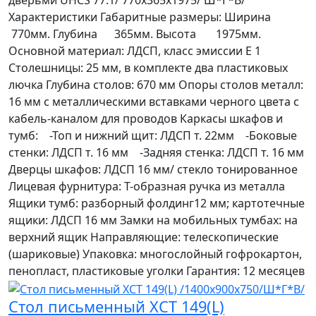
дверьми UHCS 77.1/ 770х365х1975/ Ш*Г*В/
Характеристики Габаритные размеры: Ширина
770мм. Глубина 365мм. Высота 1975мм.
Основной материал: ЛДСП, класс эмиссии Е 1
Cтолешницы: 25 мм, в комплекте два пластиковых
лючка Глубина столов: 670 мм Опоры столов металл:
16 мм с металлическими вставками черного цвета с
кабель-каналом для проводов Каркасы шкафов и
тумб: -Топ и нижний щит: ЛДСП т. 22мм -Боковые
стенки: ЛДСП т. 16 мм -Задняя стенка: ЛДСП т. 16 мм
Дверцы шкафов: ЛДСП 16 мм/ стекло тонированное
Лицевая фурнитура: Т-образная ручка из металла
Ящики тумб: разборный фолдинг12 мм; картотечные
ящики: ЛДСП 16 мм Замки на мобильных тумбах: на
верхний ящик Направляющие: телескопические
(шариковые) Упаковка: многослойный гофрокартон,
пенопласт, пластиковые уголки Гарантия: 12 месяцев
Стол письменный XCT 149(L)