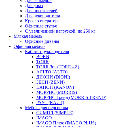
Для геймеров
Для дома
Для посетителей
Для руководителя
Кресло оператора
Офисные стулья
С увеличенной нагрузкой, до 250 кг
Мягкая мебель
Офисные диваны
Офисная мебель
Кабинет руководителя
BORN
TORR
TORR Зет (TORR - Z)
АЛЬТО (ALTO)
ДИОНИ (DIONI)
ЗЕНН (ZENN)
КАНОН (KANON)
МОРРИС (MORRIS)
МОРРИС Тренд (MORRIS TREND)
РАУТ (RAUT)
Мебель для персонала
СИМПЛ (SIMPLE)
IMAGO
IMAGO Плюс (IMAGO PLUS)