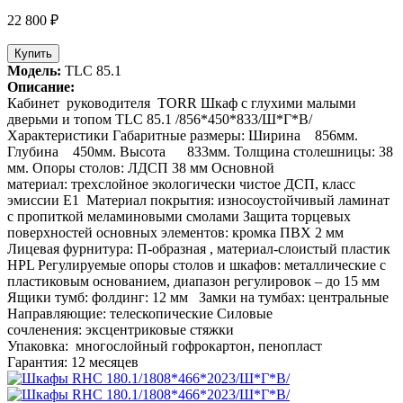
22 800 ₽
Купить
Модель:
TLC 85.1
Описание:
Кабинет руководителя TORR Шкаф с глухими малыми
дверьми и топом TLC 85.1 /856*450*833/Ш*Г*В/
Характеристики Габаритные размеры: Ширина 856мм.
Глубина 450мм. Высота 833мм. Толщина столешницы: 38
мм. Опоры столов: ЛДСП 38 мм Основной
материал: трехслойное экологически чистое ДСП, класс
эмиссии Е1 Материал покрытия: износоустойчивый ламинат
с пропиткой меламиновыми смолами Защита торцевых
поверхностей основных элементов: кромка ПВХ 2 мм
Лицевая фурнитура: П-образная , материал-слоистый пластик
HPL Регулируемые опоры столов и шкафов: металлические с
пластиковым основанием, диапазон регулировок – до 15 мм
Ящики тумб: фолдинг: 12 мм Замки на тумбах: центральные
Направляющие: телескопические Силовые
сочленения: эксцентриковые стяжки
Упаковка: многослойный гофрокартон, пенопласт
Гарантия: 12 месяцев