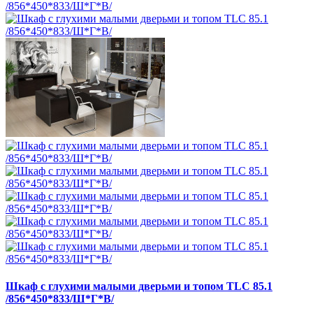
Шкаф с глухими малыми дверьми и топом TLC 85.1
/856*450*833/Ш*Г*В/