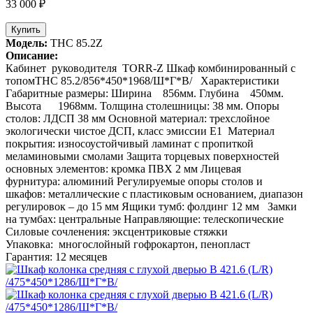
33 000 ₽
Купить
Модель:
THC 85.2Z
Описание:
Кабинет руководителя TORR-Z Шкаф комбинированный с
топомTHC 85.2/856*450*1968/Ш*Г*В/ Характеристики
Габаритные размеры: Ширина 856мм. Глубина 450мм.
Высота 1968мм. Толщина столешницы: 38 мм. Опоры
столов: ЛДСП 38 мм Основной материал: трехслойное
экологически чистое ДСП, класс эмиссии Е1 Материал
покрытия: износоустойчивый ламинат с пропиткой
меламиновыми смолами Защита торцевых поверхностей
основных элементов: кромка ПВХ 2 мм Лицевая
фурнитура: алюминий Регулируемые опоры столов и
шкафов: металлические с пластиковым основанием, диапазон
регулировок – до 15 мм Ящики тумб: фолдинг 12 мм Замки
на тумбах: центральные Направляющие: телескопические
Силовые сочленения: эксцентриковые стяжки
Упаковка: многослойный гофрокартон, пенопласт
Гарантия: 12 месяцев