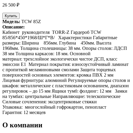
26 500 ₽
Купить
Модель:
TCW 85Z
Описание:
Кабинет руководителя TORR-Z Гардероб TCW
85/856*450*1968/Ш*Г*В/ Характеристики Габаритные
размеры: Ширина 856мм. Глубина 450мм. Высота
1968мм. Толщина столешницы: 38 мм. Опоры столов: ЛДСП
38 мм Толщина каркасов: 18 мм. Основной
материал: трехслойное экологически чистое ДСП, класс
эмиссии Е1 Материал покрытия: износоустойчивый ламинат
с пропиткой меламиновыми смолами Защита торцевых
поверхностей основных элементов: кромка ПВХ 2 мм
Лицевая фурнитура: алюминий Регулируемые опоры столов и
шкафов: металлические с пластиковым основанием, диапазон
регулировок – до 15 мм Ящики тумб: фолдинг: 12 мм Замки
на тумбах: центральные Направляющие: телескопические
Силовые сочленения: эксцентриковые стяжки
Упаковка: многослойный гофрокартон, пенопласт
Гарантия: 12 месяцев
О компании