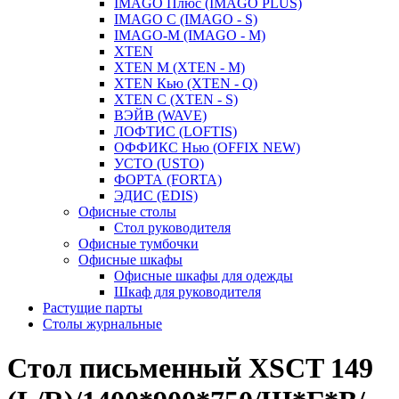
IMAGO Плюс (IMAGO PLUS)
IMAGO С (IMAGO - S)
IMAGO-M (IMAGO - M)
XTEN
XTEN M (XTEN - M)
XTEN Кью (XTEN - Q)
XTEN С (XTEN - S)
ВЭЙВ (WAVE)
ЛОФТИС (LOFTIS)
ОФФИКС Нью (OFFIX NEW)
УСТО (USTO)
ФОРТА (FORTA)
ЭДИС (EDIS)
Офисные столы
Стол руководителя
Офисные тумбочки
Офисные шкафы
Офисные шкафы для одежды
Шкаф для руководителя
Растущие парты
Столы журнальные
Стол письменный XSCT 149